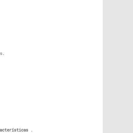
s.
acterísticas
.