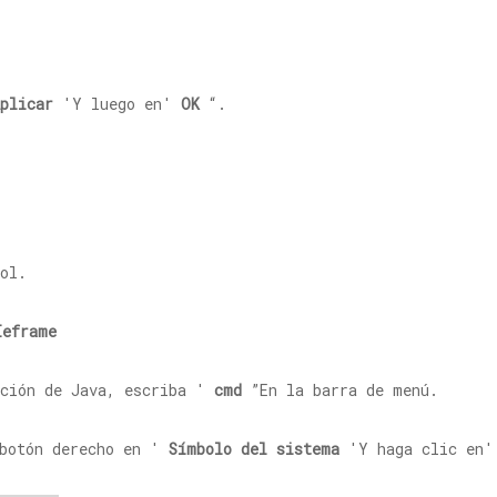
plicar
'Y luego en'
OK
“.
ol.
Ieframe
ación de Java, escriba '
cmd
”En la barra de menú.
 botón derecho en '
Símbolo del sistema
'Y haga clic en