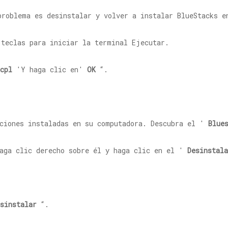
problema es desinstalar y volver a instalar BlueStacks e
teclas para iniciar la terminal Ejecutar.
cpl
'Y haga clic en'
OK
“.
aciones instaladas en su computadora. Descubra el '
Blue
haga clic derecho sobre él y haga clic en el '
Desinstala
sinstalar
“.