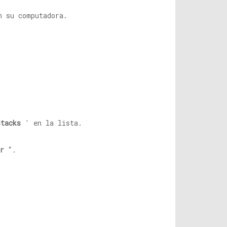
n su computadora.
stacks
' en la lista.
r
“.