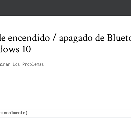
de encendido / apagado de Bluet
dows 10
minar Los Problemas
cionalmente)