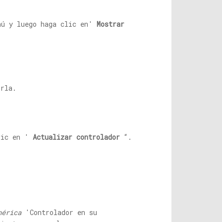
nú y luego haga clic en'
Mostrar
rla.
lic en '
Actualizar controlador
“.
nérica
'Controlador en su