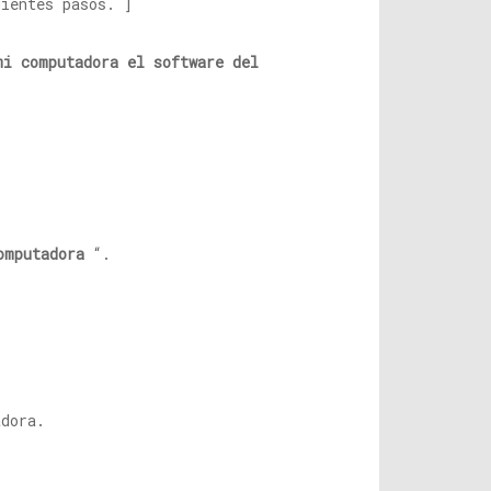
uientes pasos. ]
mi computadora el software del
omputadora
“.
adora.