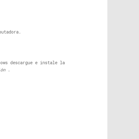
utadora.
dows descargue e instale la
ión
.