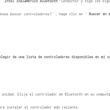
l '
Intel inalámbrico Bluetooth
”Conductor y siga los sig
esea buscar controladores?
', haga clic en '
Buscar en 
elegir de una lista de controladores disponibles en mi c
 unidad. Elija el controlador de Bluetooth en su comput
ra instalar el controlador más reciente.