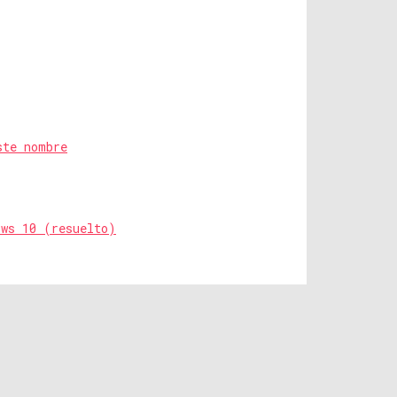
ste nombre
ows 10 (resuelto)