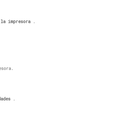
 la impresora
.
esora.
dades
.