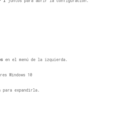
+ I
juntos para abrir la configuración.
.
es
en el menú de la izquierda.
a para expandirla.