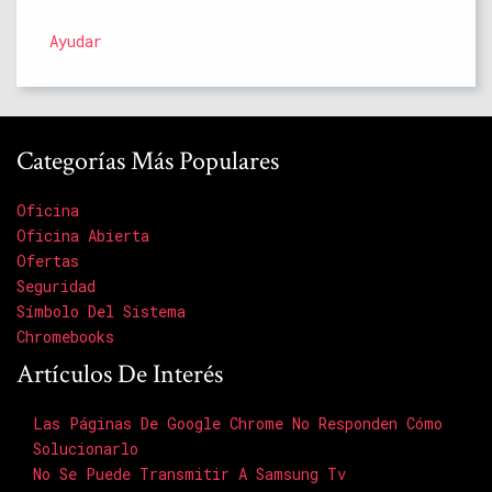
Ayudar
Categorías Más Populares
Oficina
Oficina Abierta
Ofertas
Seguridad
Símbolo Del Sistema
Chromebooks
Artículos De Interés
Las Páginas De Google Chrome No Responden Cómo
Solucionarlo
No Se Puede Transmitir A Samsung Tv