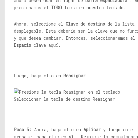
ahora desea usar en lugar de
barra espaciadora
. A
presionamos el
TODO
tecla en nuestro teclado.
Ahora, seleccione el
Clave de destino
de la lista
desplegable. Esta debería ser la clave que no func
y que desea cambiar. Entonces, seleccionaremos el
Espacio
clave aquí.
Luego, haga clic en
Reasignar
.
Paso 5:
Ahora, haga clic en
Aplicar
y luego en el
mensaje, haga clic en
sí
. Reinicie la computadora