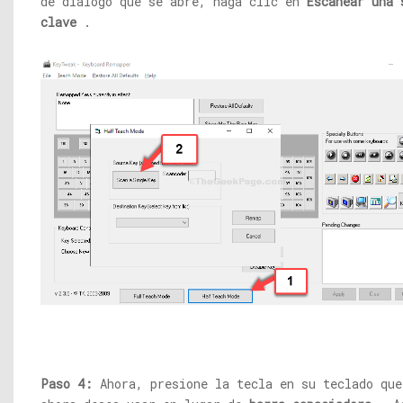
de diálogo que se abre, haga clic en
Escanear una 
clave
.
Paso 4:
Ahora, presione la tecla en su teclado que