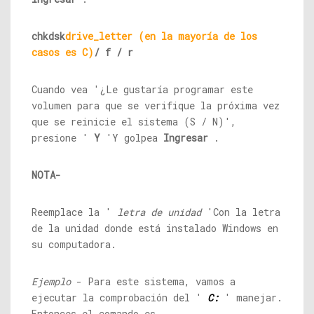
chkdsk
drive_letter (en la mayoría de los
casos es C)
/ f / r
Cuando vea '¿Le gustaría programar este
volumen para que se verifique la próxima vez
que se reinicie el sistema (S / N)',
presione '
Y
'Y golpea
Ingresar
.
NOTA-
Reemplace la '
letra de unidad
'Con la letra
de la unidad donde está instalado Windows en
su computadora.
Ejemplo
- Para este sistema, vamos a
ejecutar la comprobación del '
C:
' manejar.
Entonces el comando es -