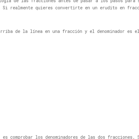
logía de las fracciones antes de pasar a los pasos para 
. Si realmente quieres convertirte en un erudito en frac
arriba de la línea en una fracción y el denominador es e
s es comprobar los denominadores de las dos fracciones. 