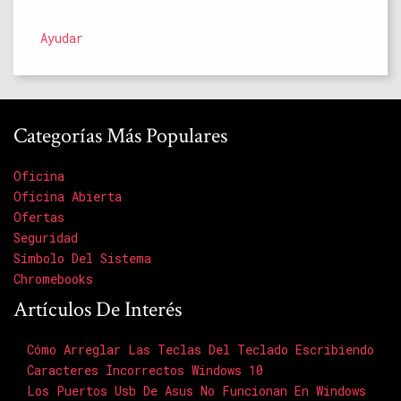
Ayudar
Categorías Más Populares
Oficina
Oficina Abierta
Ofertas
Seguridad
Símbolo Del Sistema
Chromebooks
Artículos De Interés
Cómo Arreglar Las Teclas Del Teclado Escribiendo
Caracteres Incorrectos Windows 10
Los Puertos Usb De Asus No Funcionan En Windows