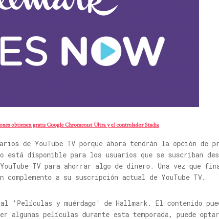
nes obtienen gratis Google Chromecast Ultra y el controlador Stadia
uarios de YouTube TV porque ahora tendrán la opción de p
o está disponible para los usuarios que se suscriban de
 YouTube TV para ahorrar algo de dinero. Una vez que fin
un complemento a su suscripción actual de YouTube TV.
ual 'Películas y muérdago' de Hallmark. El contenido pue
er algunas películas durante esta temporada, puede opta