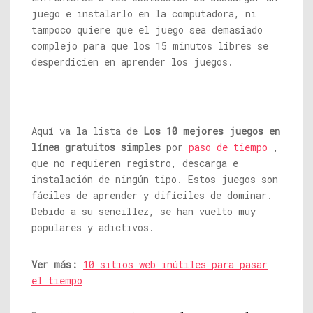
juego e instalarlo en la computadora, ni
tampoco quiere que el juego sea demasiado
complejo para que los 15 minutos libres se
desperdicien en aprender los juegos.
Aquí va la lista de
Los 10 mejores juegos en
línea gratuitos simples
por
paso de tiempo
,
que no requieren registro, descarga e
instalación de ningún tipo. Estos juegos son
fáciles de aprender y difíciles de dominar.
Debido a su sencillez, se han vuelto muy
populares y adictivos.
Ver más:
10 sitios web inútiles para pasar
el tiempo