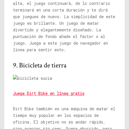
alta, el juego continuará, de lo contrario
terminará en una corta duración y te dirá
que juegues de nuevo. La simplicidad de este
juego es brillante. Un juego de matar
divertido y elegantemente diseñado. La
puntuación de fondo añade el factor x al
juego. Juega a este juego de navegador en
línea para sentir esto.
9. Bicicleta de tierra
Juega Dirt Bike en línea gratis
Dirt Bike también es una máquina de matar el
tiempo muy popular en los espacios de
oficina. El objetivo no es andar rápido,
sino avanzar sin caer. Suena aburrido, pero