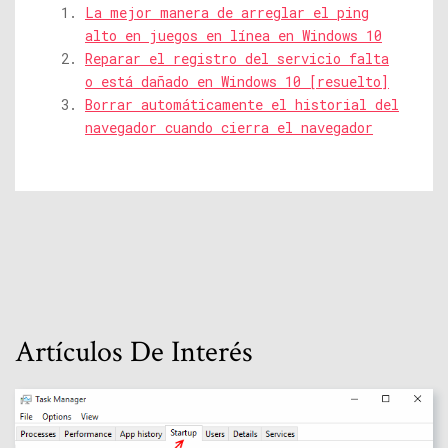
La mejor manera de arreglar el ping
alto en juegos en línea en Windows 10
Reparar el registro del servicio falta
o está dañado en Windows 10 [resuelto]
Borrar automáticamente el historial del
navegador cuando cierra el navegador
Artículos De Interés