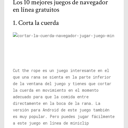
Los 10 mejores juegos de navegador
en línea gratuitos
1. Corta la cuerda
Cut the rope es un juego interesante en el
que una rana se sienta en la parte inferior
de la ventana del juego y tienes que cortar
la cuerda en movimiento en el momento
adecuado para que la comida entre
directamente en la boca de la rana. La
versión para Android de este juego también
es muy popular. Pero puedes jugar fácilmente
a este juego en línea de miniclip