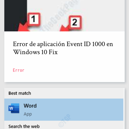
Error de aplicación Event ID 1000 en
Windows 10 Fix
Error