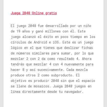
Juega 2048 Online gratis
El juego 2048 fue desarrollado por un niño
de 19 años y ganó millones con él. Este
juego alcanzó el éxito en poco tiempo en los
círculos de Android e iOS. Este es un juego
lógico en el que tienes que deslizar fichas
de números similares para sumar, por lo que
mezclar 2 con 2 da como resultado 4. Ahora
tendrás que mezclar 4 con 4 nuevamente para
hacer 8 y así sucesivamente. Cada mezcla
produce otros 2 como subproducto. El
objetivo es producir 2048 sin que el espacio
se llene de mosaicos. Juega 2048 juegos en
línea directamente desde tu navegador.