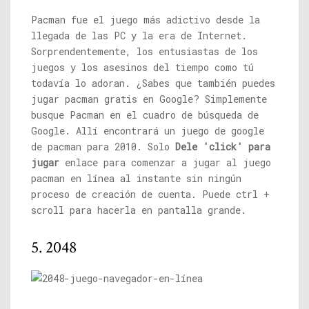
Pacman fue el juego más adictivo desde la
llegada de las PC y la era de Internet.
Sorprendentemente, los entusiastas de los
juegos y los asesinos del tiempo como tú
todavía lo adoran. ¿Sabes que también puedes
jugar pacman gratis en Google? Simplemente
busque Pacman en el cuadro de búsqueda de
Google. Allí encontrará un juego de google
de pacman para 2010. Solo
Dele 'click' para
jugar
enlace para comenzar a jugar al juego
pacman en línea al instante sin ningún
proceso de creación de cuenta. Puede ctrl +
scroll para hacerla en pantalla grande.
5. 2048