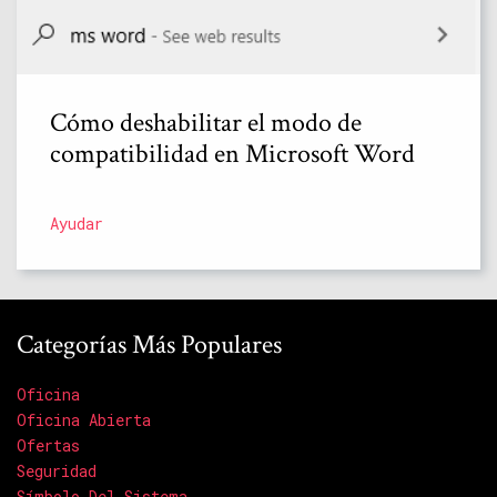
Cómo deshabilitar el modo de
compatibilidad en Microsoft Word
Ayudar
Categorías Más Populares
Oficina
Oficina Abierta
Ofertas
Seguridad
Símbolo Del Sistema