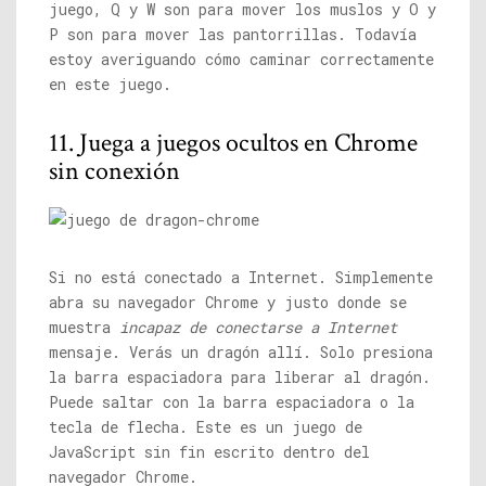
juego, Q y W son para mover los muslos y O y
P son para mover las pantorrillas. Todavía
estoy averiguando cómo caminar correctamente
en este juego.
11. Juega a juegos ocultos en Chrome
sin conexión
Si no está conectado a Internet. Simplemente
abra su navegador Chrome y justo donde se
muestra
incapaz de conectarse a Internet
mensaje. Verás un dragón allí. Solo presiona
la barra espaciadora para liberar al dragón.
Puede saltar con la barra espaciadora o la
tecla de flecha. Este es un juego de
JavaScript sin fin escrito dentro del
navegador Chrome.