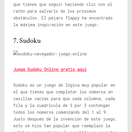
que tienes que seguir haciendo clic con el
ratón para salvarlo de los próximos
obstáculos. El pájaro flappy ha encontrado
la máxima inspiración en este juego.
7. Sudoku
Juega Sudoku Online gratis aquí
Sudoku es un juego de lógica muy popular en
el que tienes que completar los números en
casillas vacías para que cada columna, cada
fila y la cuadrícula de 3 por 3 contengan
todos los números comenzando del 1 al 9.
Justo después de la invención de este juego,
esto se hizo tan popular que reemplazó la