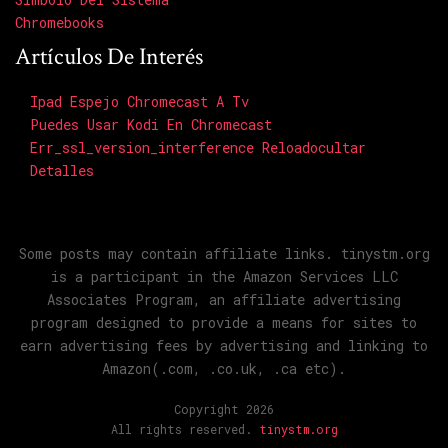
Chromebooks
Artículos De Interés
Ipad Espejo Chromecast A Tv
Puedes Usar Kodi En Chromecast
Err_ssl_version_interference Reloadocultar
Detalles
Some posts may contain affiliate links. tinystm.org
is a participant in the Amazon Services LLC
Associates Program, an affiliate advertising
program designed to provide a means for sites to
earn advertising fees by advertising and linking to
Amazon(.com, .co.uk, .ca etc).
Copyright 2026
All rights reserved.
tinystm.org