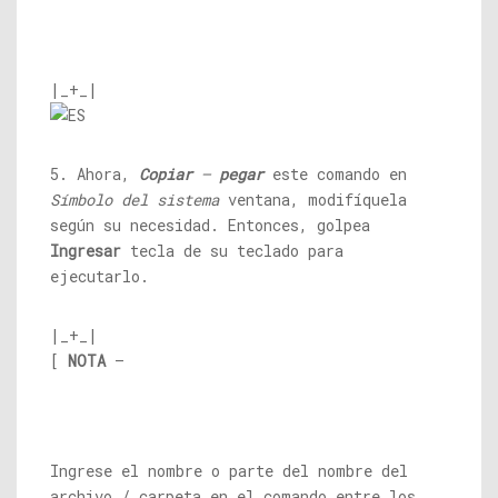
|_+_|
5. Ahora,
Copiar
–
pegar
este comando en
Símbolo del sistema
ventana, modifíquela
según su necesidad. Entonces, golpea
Ingresar
tecla de su teclado para
ejecutarlo.
|_+_|
[
NOTA
–
Ingrese el nombre o parte del nombre del
archivo / carpeta en el comando entre los